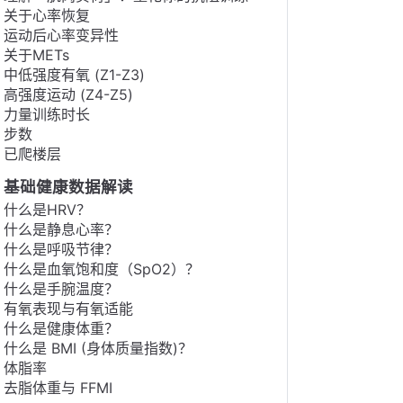
关于心率恢复
运动后心率变异性
关于METs
中低强度有氧 (Z1-Z3)
高强度运动 (Z4-Z5)
力量训练时长
步数
已爬楼层
基础健康数据解读
什么是HRV？
什么是静息心率？
什么是呼吸节律？
什么是血氧饱和度（SpO2）？
什么是手腕温度？
有氧表现与有氧适能
什么是健康体重？
什么是 BMI (身体质量指数)？
体脂率
去脂体重与 FFMI