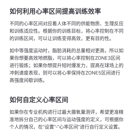
如何利用心率区间提高训练效率
不同的心率区间对应着人体不同的供能物质、生理反应
和训练适应性。根据你的训练目标，将心率控制在不同
的训练区间，可以让训练变得高效，更有目的性。
如中等强度运动时，脂肪消耗的总量相对更高，所以如
果你想要高效地燃脂，可以将心率控制在ZONE3区间
进行锻炼；如果你想提升短时爆发力，提高在球场上的
冲刺速度表现，则可以将心率保持在ZONE5区间进行
高强度间歇训练。
如何自定义心率区间
如果你在专业机构进行过最大摄氧量测评，希望更准精
准地拆分自己的心率区间与运动强度的定义，可根据你
个人的情况，在“设置”-“心率区间”进行自行定义设置。