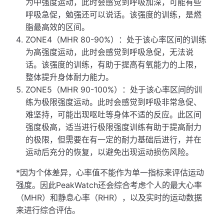
为中强度运动，此时会感觉到呼吸加深，可能有些
呼吸急促，勉强还可以说话。该强度的训练，是燃
脂最高效的区间。
ZONE4（MHR 80-90%）：处于该心率区间的训练
为高强度运动，此时会感觉到呼吸急促，无法说
话。该强度的训练，有助于提高有氧能力的上限，
整体提升身体耐力能力。
ZONE5（MHR 90-100%）：处于该心率区间的训
练为极限强度运动。此时会感觉到呼吸非常急促、
难坚持，可能出现呕吐等身体不适的反应。此区间
强度极高，适当进行极限强度训练有助于提高耐力
的极限，但需要在有一定的耐力基础后进行，并在
运动后充分的恢复，以避免出现运动损伤风险。
*因为个体差异，心率值不能作为单一指标来评估运动
强度。因此PeakWatch还会综合考虑个人的最大心率
（MHR）和静息心率（RHR），以及实时的运动数据
来进行综合评估。