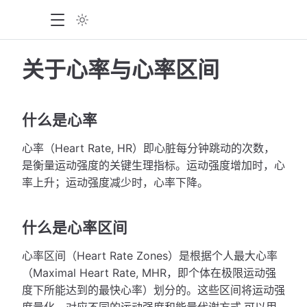
关于心率与心率区间
什么是心率
心率（Heart Rate, HR）即心脏每分钟跳动的次数，
是衡量运动强度的关键生理指标。运动强度增加时，心
率上升；运动强度减少时，心率下降。
什么是心率区间
心率区间（Heart Rate Zones）是根据个人最大心率
（Maximal Heart Rate, MHR，即个体在极限运动强
度下所能达到的最快心率）划分的。这些区间将运动强
度量化，对应不同的运动强度和能量代谢方式,可以用