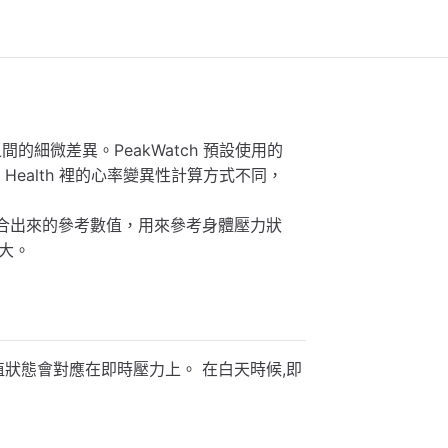
細微差異。PeakWatch 預設使用的
e Health 裡的心率變異性計算方式不同，
布，擬合出來的參考數值，用來參考身體壓力狀
越大。
數值狀態會對應在即時壓力上。 在白天時候,即