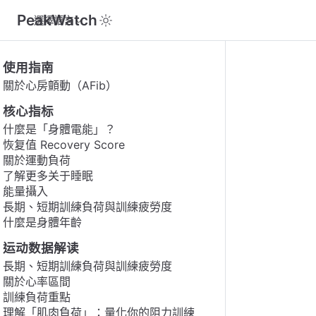
PeakWatch
選擇語言
使用指南
關於心房顫動（AFib）
核心指标
什麼是「身體電能」？
恢复值 Recovery Score
關於運動負荷
了解更多关于睡眠
能量攝入
長期、短期訓練負荷與訓練疲勞度
什麼是身體年齡
运动数据解读
長期、短期訓練負荷與訓練疲勞度
關於心率區間
訓練負荷重點
理解「肌肉負荷」：量化你的阻力訓練