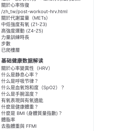
關於心率恢復
/zh_tw/post-workout-hrv.html
關於代謝當量（METs）
中低強度有氧 (Z1-Z3)
高強度運動 (Z4-Z5)
力量訓練時長
步數
已爬樓層
基础健康数据解读
關於心率變異性（HRV）
什么是静息心率？
什么是呼吸节律？
什么是血氧饱和度（SpO2）？
什么是手腕温度？
有氧表現與有氧適能
什麼是健康體重？
什麼是 BMI (身體質量指數)？
體脂率
去脂體重與 FFMI