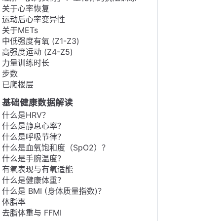
关于心率恢复
运动后心率变异性
关于METs
中低强度有氧 (Z1-Z3)
高强度运动 (Z4-Z5)
力量训练时长
步数
已爬楼层
基础健康数据解读
什么是HRV？
什么是静息心率？
什么是呼吸节律？
什么是血氧饱和度（SpO2）？
什么是手腕温度？
有氧表现与有氧适能
什么是健康体重？
什么是 BMI (身体质量指数)？
体脂率
去脂体重与 FFMI