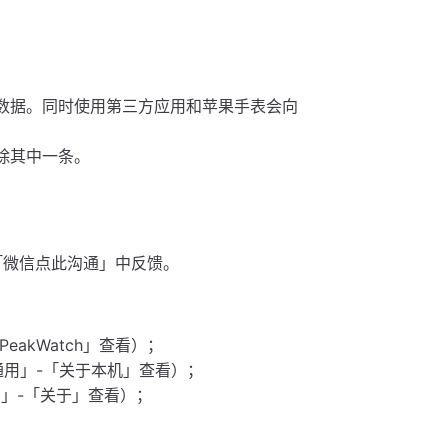
录数据。同时使用第三方应用和苹果手表会向
删除其中一条。
-「微信点此沟通」中反馈。
于PeakWatch」查看）；
-「通用」-「关于本机」查看）；
用」-「关于」查看）；
。