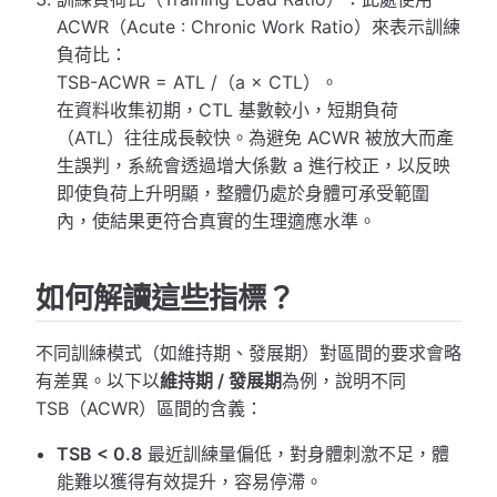
ACWR（Acute : Chronic Work Ratio）來表示訓練
負荷比：
TSB-ACWR = ATL /（a × CTL）。
在資料收集初期，CTL 基數較小，短期負荷
（ATL）往往成長較快。為避免 ACWR 被放大而產
生誤判，系統會透過增大係數 a 進行校正，以反映
即使負荷上升明顯，整體仍處於身體可承受範圍
內，使結果更符合真實的生理適應水準。
如何解讀這些指標？
不同訓練模式（如維持期、發展期）對區間的要求會略
有差異。以下以
維持期 / 發展期
為例，說明不同
TSB（ACWR）區間的含義：
TSB < 0.8
最近訓練量偏低，對身體刺激不足，體
能難以獲得有效提升，容易停滯。