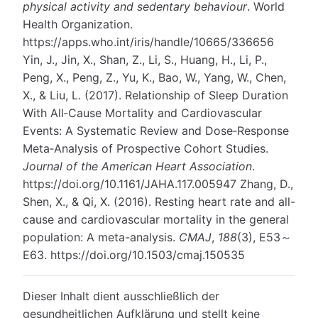
physical activity and sedentary behaviour
. World
Health Organization.
https://apps.who.int/iris/handle/10665/336656
Yin, J., Jin, X., Shan, Z., Li, S., Huang, H., Li, P.,
Peng, X., Peng, Z., Yu, K., Bao, W., Yang, W., Chen,
X., & Liu, L. (2017). Relationship of Sleep Duration
With All‐Cause Mortality and Cardiovascular
Events: A Systematic Review and Dose‐Response
Meta‐Analysis of Prospective Cohort Studies.
Journal of the American Heart Association
.
https://doi.org/10.1161/JAHA.117.005947 Zhang, D.,
Shen, X., & Qi, X. (2016). Resting heart rate and all-
cause and cardiovascular mortality in the general
population: A meta-analysis.
CMAJ
,
188
(3), E53～
E63. https://doi.org/10.1503/cmaj.150535
Dieser Inhalt dient ausschließlich der
gesundheitlichen Aufklärung und stellt keine