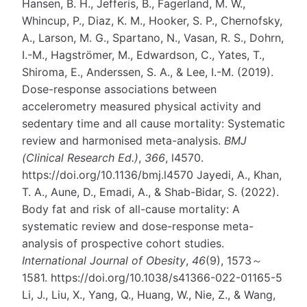
Hansen, B. H., Jefferis, B., Fagerland, M. W.,
Whincup, P., Diaz, K. M., Hooker, S. P., Chernofsky,
A., Larson, M. G., Spartano, N., Vasan, R. S., Dohrn,
I.-M., Hagströmer, M., Edwardson, C., Yates, T.,
Shiroma, E., Anderssen, S. A., & Lee, I.-M. (2019).
Dose-response associations between
accelerometry measured physical activity and
sedentary time and all cause mortality: Systematic
review and harmonised meta-analysis.
BMJ
(Clinical Research Ed.)
,
366
, l4570.
https://doi.org/10.1136/bmj.l4570 Jayedi, A., Khan,
T. A., Aune, D., Emadi, A., & Shab-Bidar, S. (2022).
Body fat and risk of all-cause mortality: A
systematic review and dose-response meta-
analysis of prospective cohort studies.
International Journal of Obesity
,
46
(9), 1573～
1581. https://doi.org/10.1038/s41366-022-01165-5
Li, J., Liu, X., Yang, Q., Huang, W., Nie, Z., & Wang,