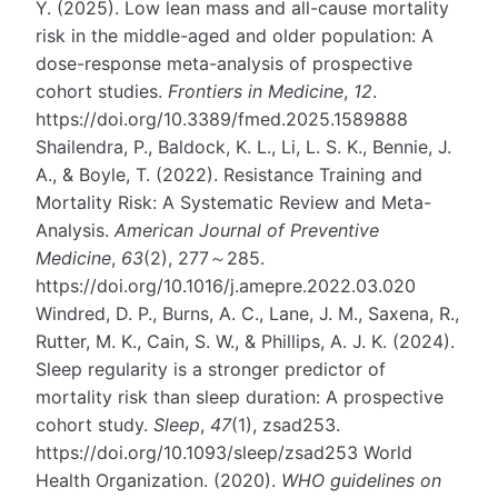
Y. (2025). Low lean mass and all-cause mortality
risk in the middle-aged and older population: A
dose-response meta-analysis of prospective
cohort studies.
Frontiers in Medicine
,
12
.
https://doi.org/10.3389/fmed.2025.1589888
Shailendra, P., Baldock, K. L., Li, L. S. K., Bennie, J.
A., & Boyle, T. (2022). Resistance Training and
Mortality Risk: A Systematic Review and Meta-
Analysis.
American Journal of Preventive
Medicine
,
63
(2), 277～285.
https://doi.org/10.1016/j.amepre.2022.03.020
Windred, D. P., Burns, A. C., Lane, J. M., Saxena, R.,
Rutter, M. K., Cain, S. W., & Phillips, A. J. K. (2024).
Sleep regularity is a stronger predictor of
mortality risk than sleep duration: A prospective
cohort study.
Sleep
,
47
(1), zsad253.
https://doi.org/10.1093/sleep/zsad253 World
Health Organization. (2020).
WHO guidelines on