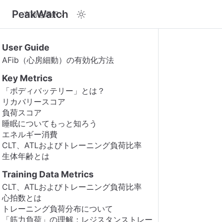
PeakWatch
言語を選択
User Guide
AFib（心房細動）の有効化方法
Key Metrics
「ボディバッテリー」とは？
リカバリースコア
負荷スコア
睡眠についてもっと知ろう
エネルギー消費
CLT、ATLおよびトレーニング負荷比率
生体年齢とは
Training Data Metrics
CLT、ATLおよびトレーニング負荷比率
心拍数とは
トレーニング負荷分布について
「筋力負荷」の理解：レジスタンストレー