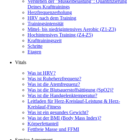
Verstehen der "Muskelbelastung": Quantifizierung
Deines Krafttrainings
Herzfrequenzerholung
HRV nach dem Training
Trainingsintensität
Mittel- bis niedrigintensives Aerobic (Z1-Z3)
Hochintensives Training (Z4-Z5)
Krafttrainingszeit
Schritte
Etagen
Vitals
Was ist HRV?
Was ist Ruheherzfrequenz?
Was ist die Atemfrequenz?
Was ist die Blutsauerstoffsättigung (SpO2)?
Was ist die Handgelenktemperatur?
Leitfaden für Herz-Kreislauf-Leistung & Herz-
Kreislauf-Fitness
Was ist ein gesundes Gewicht?
Was ist der BMI (Body Mass Index)?
Körperfettanteil
Fettfreie Masse und FFMI
Service Agreement