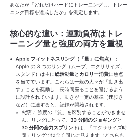
あなたが「どれだけハードにトレーニングし、トレー
ニング目標を達成したか」を測定します。
核心的な違い：運動負荷はトレ
ーニング量と強度の両方を重視
Apple フィットネスリング（「量」に焦点）：
Apple の 3 つのリング（ムーブ、エクササイズ、
スタンド）は主に
総活動量
と
カロリー消費
に焦点
を当てています。これらは一般の人々が「動き出
す」ことを奨励し、長時間座ることを避けるよう
に設計されています。動きが一定の基準（速歩き
など）に達すると、記録が開始されます。
制限：
強度の「質」を区別することができませ
ん。リングにとって、
30 分間のジョギング
と
30 分間の全力スプリント
は、「エクササイズ時
間」リングでは全く同じに見えます（どちらも