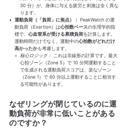
30 分）が、身体に与える疲労と刺激は全く異な
ります。
運動負荷（「負荷」に焦点）：
PeakWatch の運
動負荷（Exertion）は
心拍数ベース
の生理学的指
標で、
心血管系が受ける累積負荷
を計算します。
運動時間だけでなく、運動中の
心拍数がどれだけ
高かったか
も考慮します。
核心ロジック：
これは非線形の計算です。最大
心拍ゾーン（Zone 5）で 10 分間運動すること
で生成される運動負荷スコアは、楽なゾーン
（Zone 1）で 60 分以上運動することに相当す
る可能性があります。
なぜリングが閉じているのに運
動負荷が非常に低いことがある
のですか？