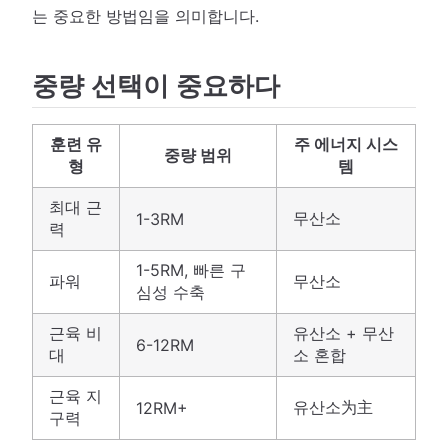
는 중요한 방법임을 의미합니다.
중량 선택이 중요하다
훈련 유
주 에너지 시스
중량 범위
형
템
최대 근
무산소
1-3RM
력
1-5RM, 빠른 구
파워
무산소
심성 수축
근육 비
유산소 + 무산
6-12RM
대
소 혼합
근육 지
유산소为主
12RM+
구력